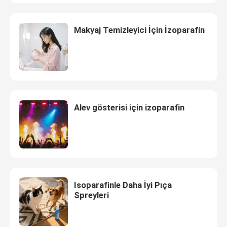
HAKKIMIZDA
Makyaj Temizleyici İçin İzoparafin
Fabrika turu
Kalite kontrol
Alev gösterisi için izoparafin
Bize Ulaşın
Haberler
Isoparafinle Daha İyi Pıça
Vakalar
Spreyleri
İzoparafin Sıvısı