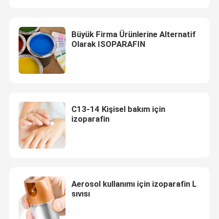
İzopar L Sıvısı
Büyük Firma Ürünlerine Alternatif
Olarak ISOPARAFIN
Isopar M Sıvısı
N-parafin
C13-14 Kişisel bakım için
Hidrokarbon Çözücü
izoparafin
C13 14 izoparafin
İzopar H Sıvısı
Aerosol kullanımı için izoparafin L
sıvısı
İzopar G Sıvısı