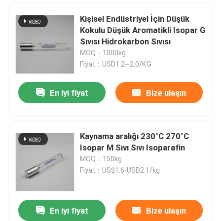
Kişisel Endüstriyel İçin Düşük
Kokulu Düşük Aromatikli Isopar G
Sıvısı Hidrokarbon Sıvısı
MOQ：1000kg
Fiyat：USD1.2~2.0/KG
En iyi fiyat
Bize ulaşın
Kaynama aralığı 230°C 270°C
Isopar M Sıvı Sıvı Isoparafin
Ev
MOQ：150kg
Fiyat：US$1.6-USD2.1/kg
Ürünler
En iyi fiyat
Bize ulaşın
Zararsız İzoparafin Hidrokarbon Çözücü M Sıvısı Hafif Donma Noktası -45°C
videolar