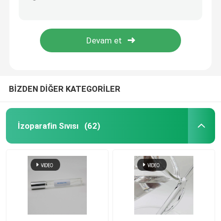
Yüksek Buhar Basınçlı Hidrokarbon Çözücü H Sıvı C10 11 İzoparafin
CAS 68551-20-2 B2B Alıcılar İçin Yoğunluk 0.7681g / Cm3 İzoalkan M Sıvısı
İzopar L Sıvısı
C14H30 İzoalkanlar M Sıvısı CAS 68551-20-2 Tutuşma Sıcaklığı 200°C'nin Üzerinde
Viskozite 40°C 1,0 - 2,7mm2/S M Akışkan Petrol Gaz Ürünleri CAS 68551-20-2
Isopar M Sıvısı
N-parafin
BİZDEN DİĞER KATEGORİLER
Hidrokarbon Çözücü
İzoparafin Sıvısı
(62)
C13 14 izoparafin
İzopar H Sıvısı
İzopar G Sıvısı