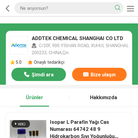
ADDTEK CHEMICAL SHANGHAI CO LTD
C/20F, 900 YISHAN ROAD, XUHUI, SHANGHAI,
200233, CHINA,Çin
5.0
Onaylı tedarikçi
Şimdi ara
Bize ulaşın
Ürünler
Hakkımızda
Isopar L Parafin Yağı Cas
Numarası 64742 48 9
Hidrokarbon Sıvı Yoğunluğu