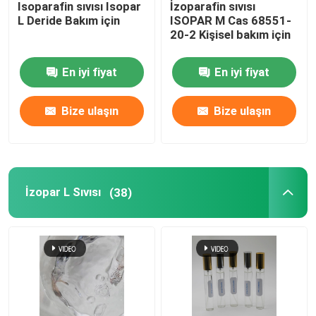
Isoparafin sıvısı Isopar
İzoparafin sıvısı
L Deride Bakım için
ISOPAR M Cas 68551-
izoalkanlar
20-2 Kişisel bakım için
En iyi fiyat
En iyi fiyat
C13 16 İzoparafin
Bize ulaşın
Bize ulaşın
C11 13 İzoparafin
C11 12 İzoparafin
İzopar L Sıvısı
(38)