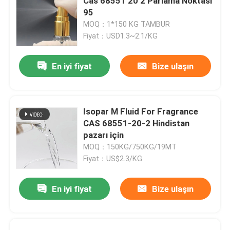
Cas 68551 20 2 Parlama Noktası
95
MOQ：1*150 KG TAMBUR
Fiyat：USD1.3~2.1/KG
En iyi fiyat
Bize ulaşın
Isopar M Fluid For Fragrance
CAS 68551-20-2 Hindistan
pazarı için
MOQ：150KG/750KG/19MT
Fiyat：US$2.3/KG
En iyi fiyat
Bize ulaşın