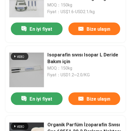
0,746
MOQ：150kg
Fiyat：US$1.6-USD2.1/kg
En iyi fiyat
Bize ulaşın
Isoparafin sıvısı Isopar L Deride
Bakım için
MOQ：150kg
Fiyat：USD1.2~2.0/KG
En iyi fiyat
Bize ulaşın
Organik Parfüm İzoparafin Sıvısı