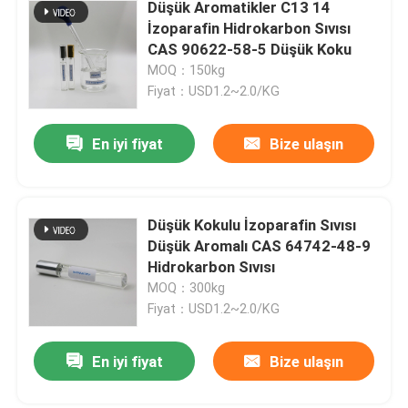
Düşük Aromatikler C13 14
İzoparafin Hidrokarbon Sıvısı
CAS 90622-58-5 Düşük Koku
MOQ：150kg
Fiyat：USD1.2~2.0/KG
En iyi fiyat
Bize ulaşın
Düşük Kokulu İzoparafin Sıvısı
Düşük Aromalı CAS 64742-48-9
Hidrokarbon Sıvısı
MOQ：300kg
Fiyat：USD1.2~2.0/KG
En iyi fiyat
Bize ulaşın