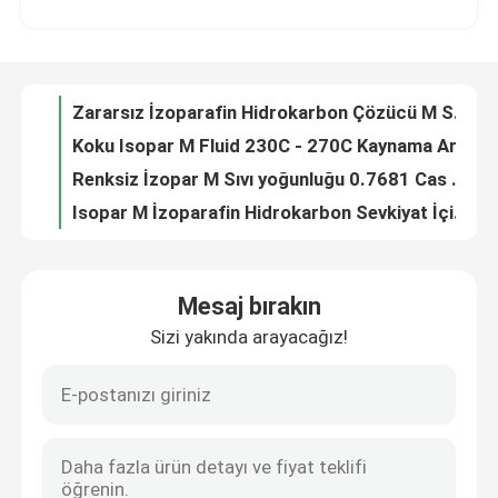
Koku Isopar M Fluid 230C - 270C Kaynama Aralığı Donma Noktası -45°C
Renksiz İzopar M Sıvı yoğunluğu 0.7681 Cas 68551 20 2 İyi çözünürlük
HAKKIMIZDA
Isopar M İzoparafin Hidrokarbon Sevkiyat İçin Renksiz Sıvı Donma Noktası 45°C
Cas 64742 47 8 Isopar M Sıvı Parlama Noktası 95°C Düşük Kokulu Hidrokarbon Sıvısı Hindistan
Fabrika turu
Yüksek Alevleme Noktası 95 Izopar M Sıvı Hidrokarbon Kokusuz
Vietnam'da Endüstri Temizliği İçin Düşük Kokulu Isopar H Sıvısı C10 11 İzoparafinik Solvent
Kalite kontrol
Endüstriyel Temizlik İçin Renksiz Isopar H Sıvısı İzoparafinik Hidrokarbon Sıvısı
CAS 64742-48-9 İzoparafin Sıvısı H Düşük Kükürt Petrol Hidrokarbon Çözücü
Bize Ulaşın
Parlama Noktası 49 ℃ Isopar H Sıvı Ekipman Temizliği İçin İzoparafinik Kokusuz Sıvı
Mesaj bırakın
Sentetik İzoparafinik Hidrokarbon İzopar H Yüksek Şeffaflık Kokuları
Sizi yakında arayacağız!
Haberler
Endüstriyel Kullanım İçin Düşük Akma Noktalı -105°C İzoparafinik Hidrokarbon Çözücü
B2B Endüstriyel için 50 ° C Parlama Noktası Isopar H Sıvı Kokusuz Isopar Solvent
Parlama Noktası 50°C Min H Sıvı İzoparafin Endüstriyel İçin Yüksek Performanslı Solvent
Vakalar
Suda Çözünür İzopar H Sıvısı 0.7425G/Cm3 Sentetik İzoparafinik Hidrokarbon
Isopar H Sıvı Kaynama Aralığı 170°C-190°C C10 11 Isoparaffin CAS 64742-48-9
İzoparafin Sıvısı