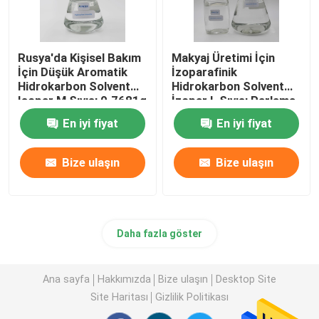
Rusya'da Kişisel Bakım
Makyaj Üretimi İçin
İçin Düşük Aromatik
İzoparafinik
Hidrokarbon Solvent
Hidrokarbon Solvent
Isopar M Sıvısı 0.7681g
İzopar L Sıvısı Parlama
/ Cm3
Noktası 62 ℃ Min
En iyi fiyat
En iyi fiyat
Bize ulaşın
Bize ulaşın
Daha fazla göster
Ana sayfa
Hakkımızda
Bize ulaşın
Desktop Site
Site Haritası
Gizlilik Politikası