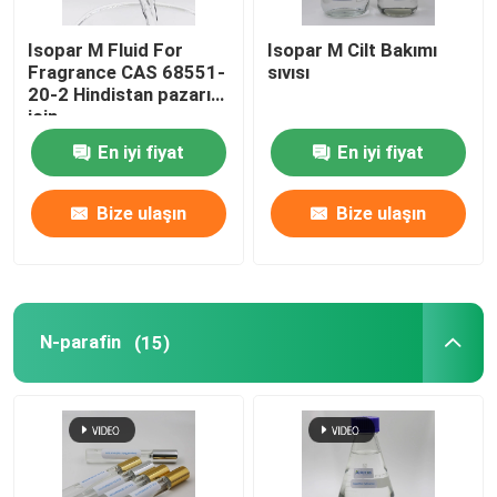
Isopar M Fluid For
Isopar M Cilt Bakımı
Fragrance CAS 68551-
sıvısı
20-2 Hindistan pazarı
için
En iyi fiyat
En iyi fiyat
Bize ulaşın
Bize ulaşın
N-parafin
(15)