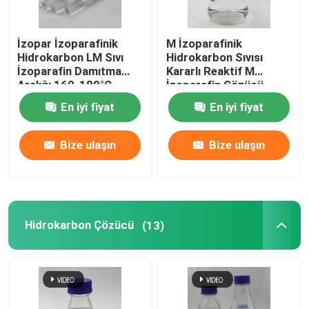
İzopar İzoparafinik
M İzoparafinik
Hidrokarbon LM Sıvı
Hidrokarbon Sıvısı
İzoparafin Damıtma
Kararlı Reaktif M
Aralığı 160-180°C
İzoparafin Çözücü
En iyi fiyat
En iyi fiyat
Bize ulaşın
Bize ulaşın
Hidrokarbon Çözücü
(13)