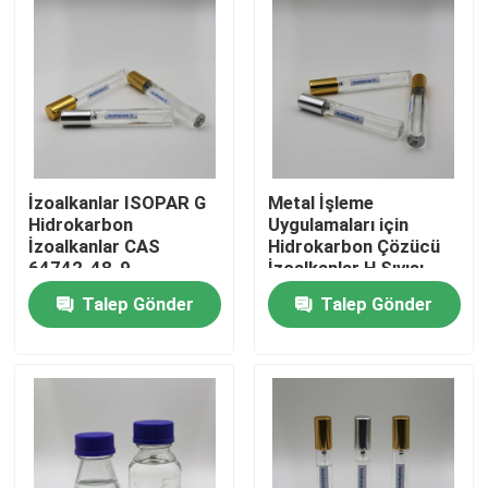
İzoalkanlar ISOPAR G
Metal İşleme
Hidrokarbon
Uygulamaları için
İzoalkanlar CAS
Hidrokarbon Çözücü
64742-48-9
İzoalkanlar H Sıvısı
Talep Gönder
Talep Gönder
Ev
Ürünler
videolar