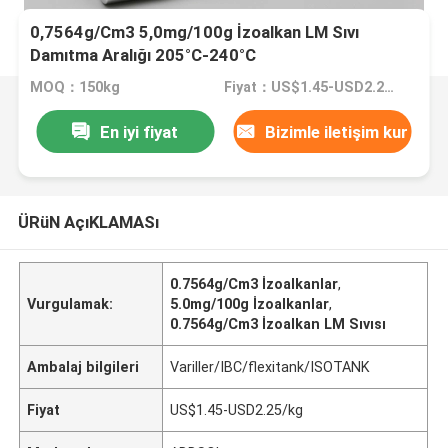
0,7564g/Cm3 5,0mg/100g İzoalkan LM Sıvı
Damıtma Aralığı 205°C-240°C
MOQ：150kg
Fiyat：US$1.45-USD2.25/kg
En iyi fiyat
Bizimle iletişim kur
ÜRüN AçıKLAMASı
0.7564g/Cm3 İzoalkanlar
,
Vurgulamak:
5.0mg/100g İzoalkanlar
,
0.7564g/Cm3 İzoalkan LM Sıvısı
Ambalaj bilgileri
Variller/IBC/flexitank/ISOTANK
Fiyat
US$1.45-USD2.25/kg