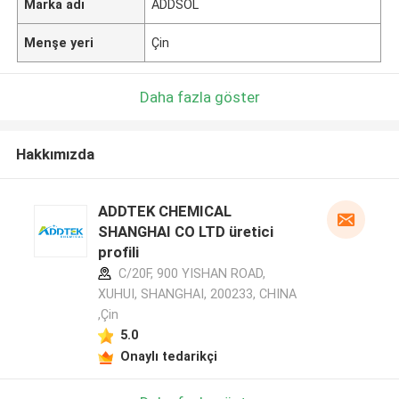
Marka adı
ADDSOL
Menşe yeri
Çin
Daha fazla göster
Hakkımızda
ADDTEK CHEMICAL
SHANGHAI CO LTD üretici
profili
C/20F, 900 YISHAN ROAD,
XUHUI, SHANGHAI, 200233, CHINA
,Çin
5.0
Onaylı tedarikçi