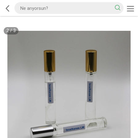
2
/
3