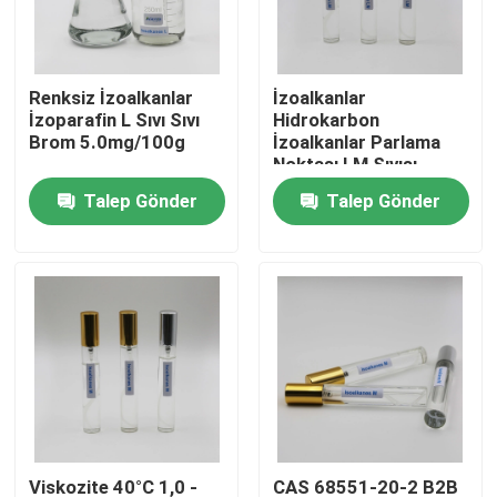
HAKKIMIZDA
Renksiz İzoalkanlar
İzoalkanlar
İzoparafin L Sıvı Sıvı
Hidrokarbon
Fabrika turu
Brom 5.0mg/100g
İzoalkanlar Parlama
Noktası LM Sıvısı
Damıtma Aralığı 205-
Talep Gönder
Talep Gönder
Kalite kontrol
240 Petrol İzoparafin
Sıvısı
Bize Ulaşın
Haberler
Vakalar
İzoparafin Sıvısı
Viskozite 40°C 1,0 -
CAS 68551-20-2 B2B