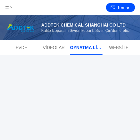
Temas
ADDTEK CHEMICAL SHANGHAI CO LTD
Kalite İzoparafin Sıvısı, İzopar L Sıvısı Çin'den üretici
EVDE
VIDEOLAR
OYNATMA LISTESI
WEBSITE