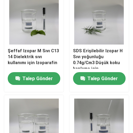
HAKKIMIZDA
Fabrika turu
Şeffaf Izopar M Sıvı C13
SDS Erişilebilir Izopar H
Kalite kontrol
14 Dielektrik sıvı
Sıvı yoğunluğu
kullanımı için Izoparafin
0.74g/Cm3 Düşük koku
kaplama için
Bize Ulaşın
Talep Gönder
Talep Gönder
Haberler
Vakalar
İzoparafin Sıvısı