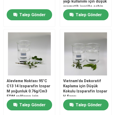
yağı kullanımı için düşük
aromatik içeriğe sahip
sıvı
HAKKIMIZDA
Talep Gönder
Talep Gönder
Fabrika turu
Kalite kontrol
Bize Ulaşın
Haberler
Alevleme Noktası 95°C
Vietnam'da Dekoratif
C13 14 Izoparafin Izopar
Kaplama için Düşük
M yoğunluk 0.76g/Cm3
Kokulu Izoparafin Izopar
Vakalar
EDM yağlayıcı için
H Sıvısı
Talep Gönder
Talep Gönder
İzoparafin Sıvısı