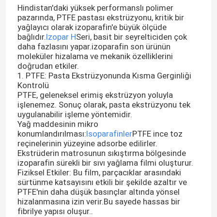
Hindistan'daki yüksek performanslı polimer
pazarında, PTFE pastası ekstrüzyonu, kritik bir
yağlayıcı olarak izoparafin'e büyük ölçüde
bağlıdır.
Izopar H
Seri, basit bir seyrelticiden çok
daha fazlasını yapar.izoparafin son ürünün
moleküler hizalama ve mekanik özelliklerini
doğrudan etkiler.
1. PTFE: Pasta Ekstrüzyonunda Kısma Gerginliği
Kontrolü
PTFE, geleneksel erimiş ekstrüzyon yoluyla
işlenemez. Sonuç olarak, pasta ekstrüzyonu tek
uygulanabilir işleme yöntemidir.
Yağ maddesinin mikro
konumlandırılması:
Isoparafinler
PTFE ince toz
reçinelerinin yüzeyine adsorbe edilirler.
Ekstrüderin matrosunun sıkıştırma bölgesinde
izoparafin sürekli bir sıvı yağlama filmi oluşturur.
Fiziksel Etkiler: Bu film, parçacıklar arasındaki
sürtünme katsayısını etkili bir şekilde azaltır ve
PTFE'nin daha düşük basınçlar altında yönsel
hizalanmasına izin verir.Bu sayede hassas bir
fibrilye yapısı oluşur..