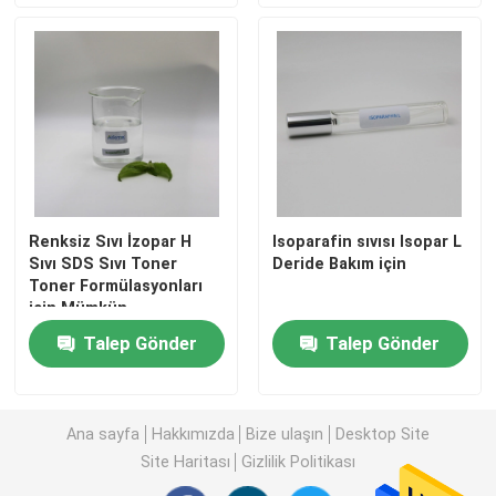
İzopar L Sıvısı
Isopar M Sıvısı
N-parafin
Renksiz Sıvı İzopar H
Isoparafin sıvısı Isopar L
Sıvı SDS Sıvı Toner
Deride Bakım için
Hidrokarbon Çözücü
Toner Formülasyonları
için Mümkün
C13 14 izoparafin
Talep Gönder
Talep Gönder
İzopar H Sıvısı
Ana sayfa
Hakkımızda
Bize ulaşın
Desktop Site
Site Haritası
Gizlilik Politikası
İzopar G Sıvısı