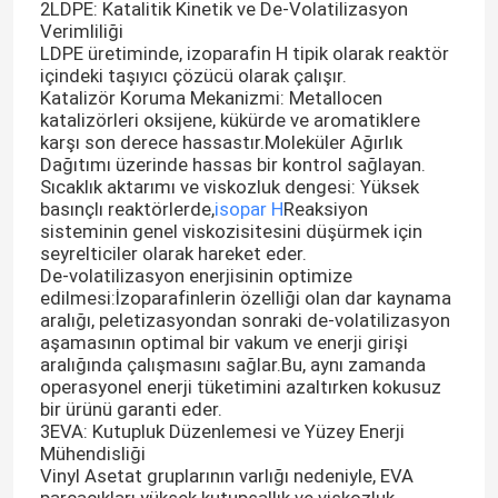
2LDPE: Katalitik Kinetik ve De-Volatilizasyon
Verimliliği
LDPE üretiminde, izoparafin H tipik olarak reaktör
içindeki taşıyıcı çözücü olarak çalışır.
Katalizör Koruma Mekanizmi: Metallocen
katalizörleri oksijene, kükürde ve aromatiklere
karşı son derece hassastır.Moleküler Ağırlık
Dağıtımı üzerinde hassas bir kontrol sağlayan.
Sıcaklık aktarımı ve viskozluk dengesi: Yüksek
basınçlı reaktörlerde,
isopar H
Reaksiyon
sisteminin genel viskozisitesini düşürmek için
seyrelticiler olarak hareket eder.
De-volatilizasyon enerjisinin optimize
edilmesi:İzoparafinlerin özelliği olan dar kaynama
aralığı, peletizasyondan sonraki de-volatilizasyon
aşamasının optimal bir vakum ve enerji girişi
aralığında çalışmasını sağlar.Bu, aynı zamanda
operasyonel enerji tüketimini azaltırken kokusuz
bir ürünü garanti eder.
3EVA: Kutupluk Düzenlemesi ve Yüzey Enerji
Mühendisliği
Vinyl Asetat gruplarının varlığı nedeniyle, EVA