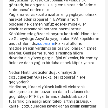
parçacıkları yüksek kutupsallık ve viskozluk
gösterir, bu da genellikle işleme sırasında "erime
kırılmasına" neden olur.
Yağlama ve viskozite azaltma: İç yağlayıcı olarak
hareket eden izoparafin, EVA'nın amorf
bölgelerine kısmen nüfuz ederek moleküler
zincirler arasındaki serbest hacmi artırır.
Köpüklemede gözenek boyutu kontrolü: Hindistan
ve Güneydoğu Asya'da yaygın olan EVA köpükleme
endüstrilerinde,
isoparafin
Fiziksel üfleme
maddeleri için yardımcı bir taşıyıcı olarak hizmet
ederler. Genişleme süreci sırasında hücre
duvarlarının yüzey gerginliğini düzenler, birleşmeyi
önler ve daha yoğun birdaha esnek köpük yapısı.
Neden Hintli üreticiler düşük maliyetli
çözücülerden yüksek kaliteli izoparafinlere
geçiyorlar?
Hindistan, küresel yüksek kaliteli elektronik
sözleşme üretim pazarının daha fazlasını ele
geçirdikçe, PTFE yalıtımında dielektrik sabit
tutarlılık için aşağı akım talebi artmıştır.Düşük
kaliteli çözücülerden kaynaklanan kirlilik kalıntıları