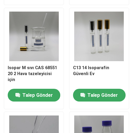
İzopar L Sıvısı
Isopar M Sıvısı
N-parafin
Isopar M sıvı CAS 68551
C13 14 Isoparafin
Hidrokarbon Çözücü
20 2 Hava tazeleyicisi
Güvenli Ev
için
C13 14 izoparafin
Talep Gönder
Talep Gönder
İzopar H Sıvısı
İzopar G Sıvısı