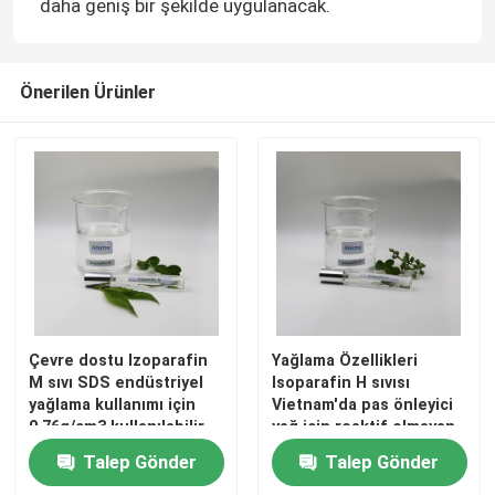
daha geniş bir şekilde uygulanacak.
HAKKIMIZDA
Önerilen Ürünler
Fabrika turu
Kalite kontrol
Bize Ulaşın
Haberler
Çevre dostu Izoparafin
Yağlama Özellikleri
M sıvı SDS endüstriyel
Isoparafin H sıvısı
yağlama kullanımı için
Vietnam'da pas önleyici
Vakalar
0.76g/cm3 kullanılabilir
yağ için reaktif olmayan
yoğunluk
Talep Gönder
Talep Gönder
İzoparafin Sıvısı