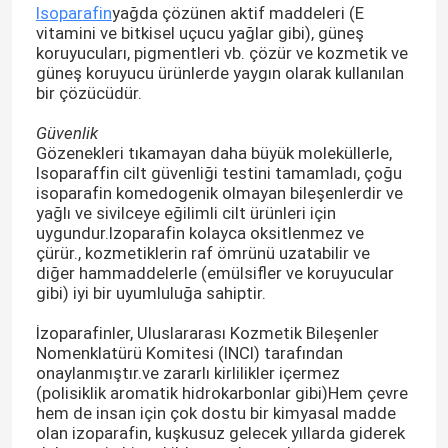
Isoparafin
yağda çözünen aktif maddeleri (E
vitamini ve bitkisel uçucu yağlar gibi), güneş
koruyucuları, pigmentleri vb. çözür ve kozmetik ve
güneş koruyucu ürünlerde yaygın olarak kullanılan
bir çözücüdür.
Güvenlik
Gözenekleri tıkamayan daha büyük moleküllerle,
Isoparaffin cilt güvenliği testini tamamladı, çoğu
isoparafin komedogenik olmayan bileşenlerdir ve
yağlı ve sivilceye eğilimli cilt ürünleri için
uygundur.Izoparafin kolayca oksitlenmez ve
çürür., kozmetiklerin raf ömrünü uzatabilir ve
diğer hammaddelerle (emülsifler ve koruyucular
gibi) iyi bir uyumluluğa sahiptir.
Ev
İzoparafinler, Uluslararası Kozmetik Bileşenler
Nomenklatürü Komitesi (INCI) tarafından
onaylanmıştır.ve zararlı kirlilikler içermez
Ürünler
(polisiklik aromatik hidrokarbonlar gibi)Hem çevre
hem de insan için çok dostu bir kimyasal madde
olan izoparafin, kuşkusuz gelecek yıllarda giderek
videolar