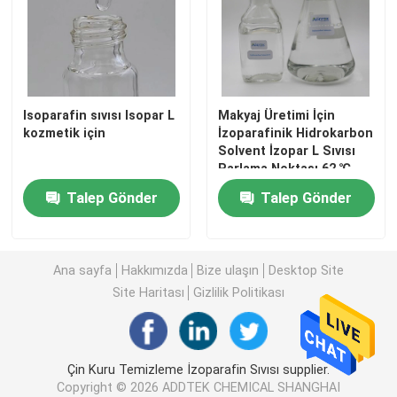
izoalkanlar
C13 16 İzoparafin
Isoparafin sıvısı Isopar L
Makyaj Üretimi İçin
kozmetik için
İzoparafinik Hidrokarbon
Solvent İzopar L Sıvısı
C11 13 İzoparafin
Parlama Noktası 62 ℃
Min
Talep Gönder
Talep Gönder
C11 12 İzoparafin
Ana sayfa
Hakkımızda
Bize ulaşın
Desktop Site
Site Haritası
Gizlilik Politikası
Çin Kuru Temizleme İzoparafin Sıvısı supplier.
Copyright © 2026 ADDTEK CHEMICAL SHANGHAI