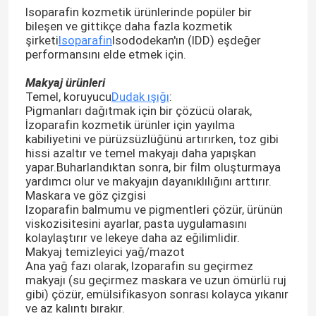
Isoparafin kozmetik ürünlerinde popüler bir
bileşen ve gittikçe daha fazla kozmetik
şirketi
Isoparafin
Isododekan'ın (IDD) eşdeğer
performansını elde etmek için.
Makyaj ürünleri
Temel, koruyucu
Dudak ışığı
:
Pigmanları dağıtmak için bir çözücü olarak,
İzoparafin kozmetik ürünler için yayılma
kabiliyetini ve pürüzsüzlüğünü artırırken, toz gibi
hissi azaltır ve temel makyajı daha yapışkan
yapar.Buharlandıktan sonra, bir film oluşturmaya
yardımcı olur ve makyajın dayanıklılığını arttırır.
Maskara ve göz çizgisi
Izoparafin balmumu ve pigmentleri çözür, ürünün
viskozisitesini ayarlar, pasta uygulamasını
kolaylaştırır ve lekeye daha az eğilimlidir.
Makyaj temizleyici yağ/mazot
Ana yağ fazı olarak, Izoparafin su geçirmez
makyajı (su geçirmez maskara ve uzun ömürlü ruj
gibi) çözür, emülsifikasyon sonrası kolayca yıkanır
ve az kalıntı bırakır.