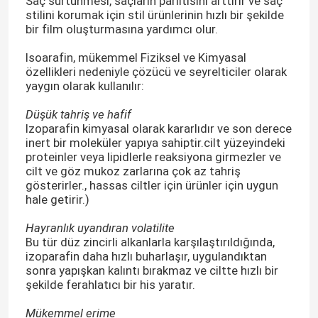
Saç sürtünmesi, saçların parıltısını arttırır ve saç
stilini korumak için stil ürünlerinin hızlı bir şekilde
bir film oluşturmasına yardımcı olur.
Isoarafin, mükemmel Fiziksel ve Kimyasal
özellikleri nedeniyle çözücü ve seyrelticiler olarak
yaygın olarak kullanılır:
Düşük tahriş ve hafif
Izoparafin kimyasal olarak kararlıdır ve son derece
inert bir moleküler yapıya sahiptir.cilt yüzeyindeki
proteinler veya lipidlerle reaksiyona girmezler ve
cilt ve göz mukoz zarlarına çok az tahriş
gösterirler., hassas ciltler için ürünler için uygun
hale getirir.)
Hayranlık uyandıran volatilite
Bu tür düz zincirli alkanlarla karşılaştırıldığında,
izoparafin daha hızlı buharlaşır, uygulandıktan
sonra yapışkan kalıntı bırakmaz ve ciltte hızlı bir
şekilde ferahlatıcı bir his yaratır.
Mükemmel erime