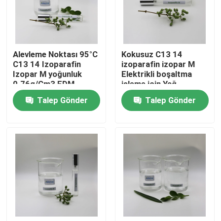
HAKKIMIZDA
Alevleme Noktası 95°C
Kokusuz C13 14
Fabrika turu
C13 14 Izoparafin
izoparafin izopar M
Izopar M yoğunluk
Elektrikli boşaltma
0.76g/Cm3 EDM
işleme için Yağ
Kalite kontrol
yağlayıcı için
Talep Gönder
Talep Gönder
Bize Ulaşın
Haberler
Vakalar
İzoparafin Sıvısı