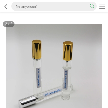
2
/
2