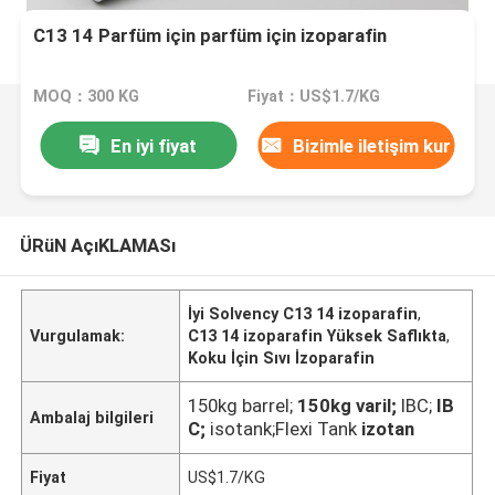
C13 14 Parfüm için parfüm için izoparafin
MOQ：300 KG
Fiyat：US$1.7/KG
En iyi fiyat
Bizimle iletişim kur
ÜRüN AçıKLAMASı
İyi Solvency C13 14 izoparafin
,
Vurgulamak:
C13 14 izoparafin Yüksek Saflıkta
,
Koku İçin Sıvı İzoparafin
150kg barrel;
150kg varil;
IBC;
IB
Ambalaj bilgileri
C;
isotank;Flexi Tank
izotan
Fiyat
US$1.7/KG