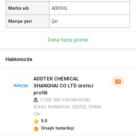
Marka adı
ADDSOL
Menşe yeri
Çin
Daha fazla göster
Hakkımızda
ADDTEK CHEMICAL
SHANGHAI CO LTD üretici
profili
C/20F, 900 YISHAN ROAD,
XUHUI, SHANGHAI, 200233, CHINA
,Çin
5.0
Onaylı tedarikçi