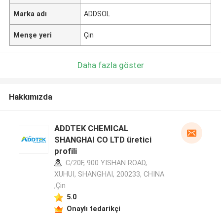
Marka adı
ADDSOL
Menşe yeri
Çin
Daha fazla göster
Hakkımızda
ADDTEK CHEMICAL
SHANGHAI CO LTD üretici
profili
C/20F, 900 YISHAN ROAD,
XUHUI, SHANGHAI, 200233, CHINA
,Çin
5.0
Onaylı tedarikçi