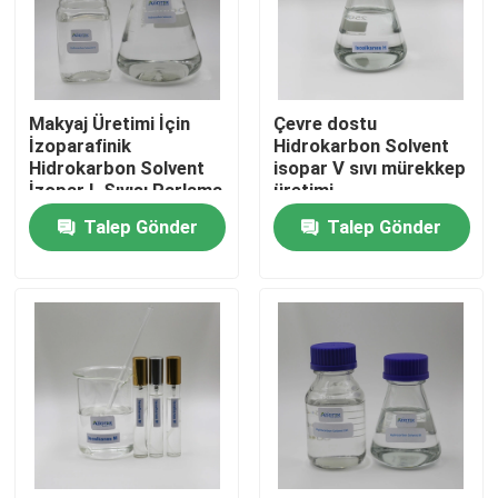
HAKKIMIZDA
Makyaj Üretimi İçin
Çevre dostu
Fabrika turu
İzoparafinik
Hidrokarbon Solvent
Hidrokarbon Solvent
isopar V sıvı mürekkep
İzopar L Sıvısı Parlama
üretimi
Kalite kontrol
Noktası 62 ℃ Min
Talep Gönder
Talep Gönder
Bize Ulaşın
Haberler
Vakalar
İzoparafin Sıvısı