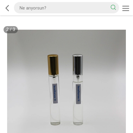
2
/
3