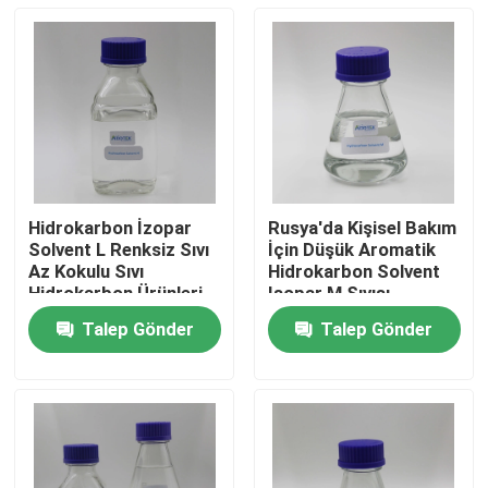
Hidrokarbon İzopar
Rusya'da Kişisel Bakım
Solvent L Renksiz Sıvı
İçin Düşük Aromatik
Az Kokulu Sıvı
Hidrokarbon Solvent
Hidrokarbon Ürünleri
Isopar M Sıvısı
0.7681g / Cm3
Talep Gönder
Talep Gönder
Ev
Ürünler
videolar