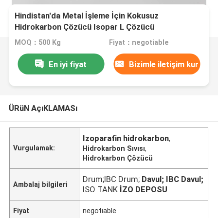
Hindistan'da Metal İşleme İçin Kokusuz
Hidrokarbon Çözücü Isopar L Çözücü
MOQ：500 Kg
Fiyat：negotiable
En iyi fiyat
Bizimle iletişim kur
ÜRüN AçıKLAMASı
Izoparafin hidrokarbon
,
Vurgulamak:
Hidrokarbon Sıvısı
,
Hidrokarbon Çözücü
Drum;IBC Drum;
Davul; IBC Davul;
Ambalaj bilgileri
ISO TANK
İZO DEPOSU
Fiyat
negotiable