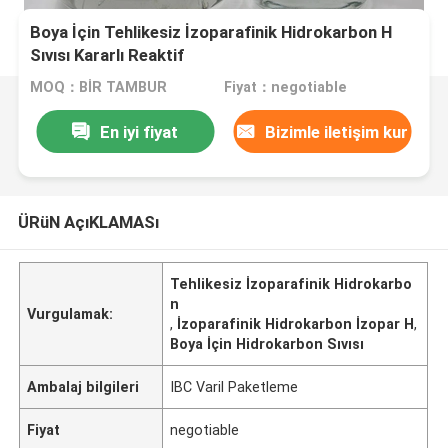
Boya İçin Tehlikesiz İzoparafinik Hidrokarbon H
Sıvısı Kararlı Reaktif
MOQ：BİR TAMBUR
Fiyat：negotiable
En iyi fiyat
Bizimle iletişim kur
ÜRüN AçıKLAMASı
Tehlikesiz İzoparafinik Hidrokarbo
n
Vurgulamak:
,
İzoparafinik Hidrokarbon İzopar H
,
Boya İçin Hidrokarbon Sıvısı
Ambalaj bilgileri
IBC Varil Paketleme
Fiyat
negotiable