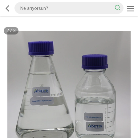
2
/
3