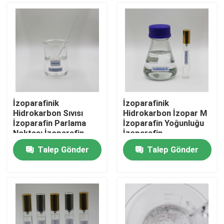
İzoparafinik
İzoparafinik
Hidrokarbon Sıvısı
Hidrokarbon İzopar M
İzoparafin Parlama
İzoparafin Yoğunluğu
Noktası İzoparafin
İzoparafin
Hidrokarbon
Hidrokarbon Kullanımı
Talep Gönder
Talep Gönder
Tedarikçisi
Ev
Ürünler
videolar