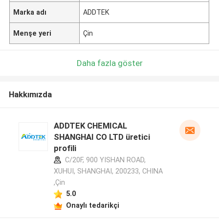
Marka adı
ADDTEK
Menşe yeri
Çin
Daha fazla göster
Hakkımızda
ADDTEK CHEMICAL
SHANGHAI CO LTD üretici
profili
C/20F, 900 YISHAN ROAD,
XUHUI, SHANGHAI, 200233, CHINA
,Çin
5.0
Onaylı tedarikçi