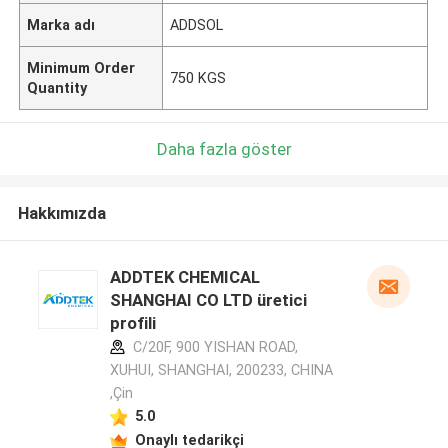
Marka adı
ADDSOL
Minimum Order
750 KGS
Quantity
Daha fazla göster
Hakkımızda
ADDTEK CHEMICAL
SHANGHAI CO LTD üretici
profili
C/20F, 900 YISHAN ROAD,
XUHUI, SHANGHAI, 200233, CHINA
,Çin
5.0
Onaylı tedarikçi