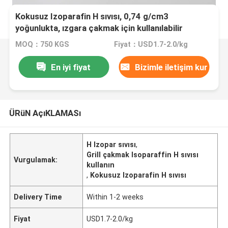
Kokusuz Izoparafin H sıvısı, 0,74 g/cm3
yoğunlukta, ızgara çakmak için kullanılabilir
MOQ：750 KGS
Fiyat：USD1.7-2.0/kg
En iyi fiyat
Bizimle iletişim kur
ÜRüN AçıKLAMASı
H Izopar sıvısı
,
Grill çakmak Isoparaffin H sıvısı
Vurgulamak:
kullanın
,
Kokusuz Izoparafin H sıvısı
Delivery Time
Within 1-2 weeks
Fiyat
USD1.7-2.0/kg