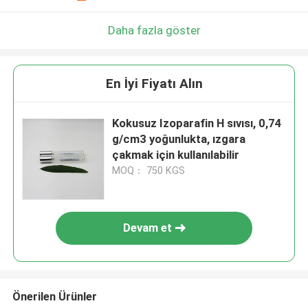
Daha fazla göster
En İyi Fiyatı Alın
Kokusuz Izoparafin H sıvısı, 0,74
g/cm3 yoğunlukta, ızgara
çakmak için kullanılabilir
MOQ： 750 KGS
Devam et
Önerilen Ürünler