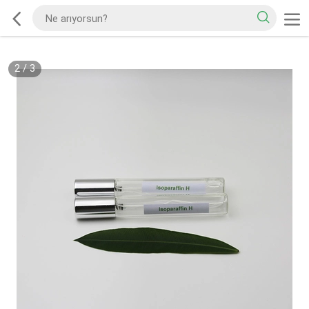
2
/
3