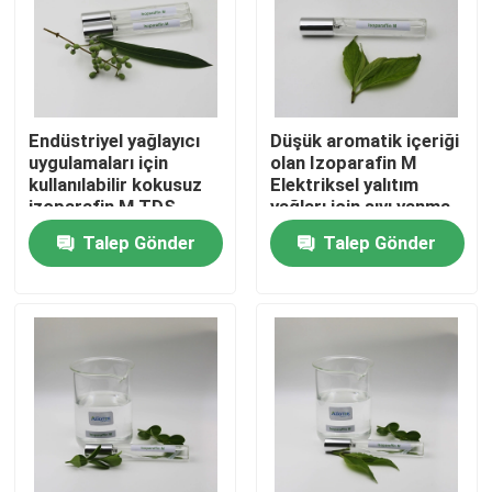
HAKKIMIZDA
Fabrika turu
Endüstriyel yağlayıcı
Düşük aromatik içeriği
uygulamaları için
olan Izoparafin M
kullanılabilir kokusuz
Elektriksel yalıtım
Kalite kontrol
izoparafin M TDS
yağları için sıvı yanma
noktası 95°C
Talep Gönder
Talep Gönder
Bize Ulaşın
Haberler
Vakalar
İzoparafin Sıvısı