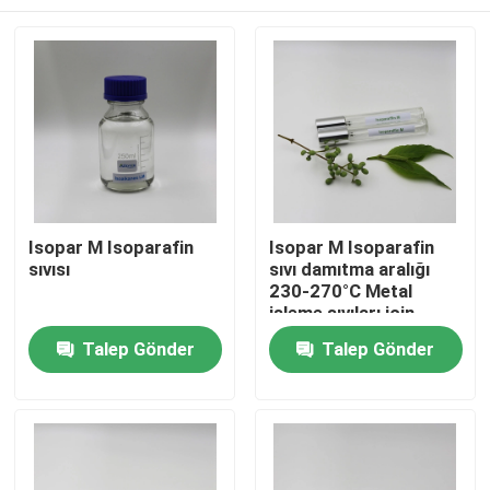
Isopar M Isoparafin
Isopar M Isoparafin
sıvısı
sıvı damıtma aralığı
230-270°C Metal
işleme sıvıları için
Ev
Talep Gönder
Talep Gönder
Ürünler
videolar